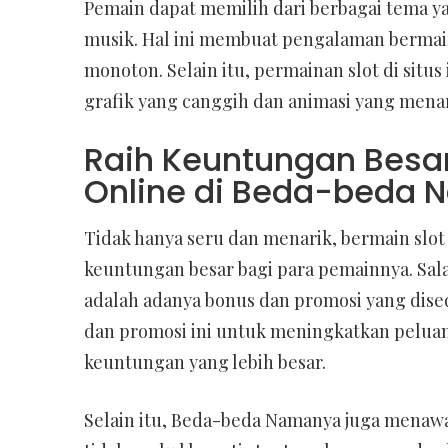
Pemain dapat memilih dari berbagai tema ya
musik. Hal ini membuat pengalaman bermain
monoton. Selain itu, permainan slot di situs
grafik yang canggih dan animasi yang menar
Raih Keuntungan Besar
Online di Beda-beda 
Tidak hanya seru dan menarik, bermain slo
keuntungan besar bagi para pemainnya. Salah
adalah adanya bonus dan promosi yang dise
dan promosi ini untuk meningkatkan pelu
keuntungan yang lebih besar.
Selain itu, Beda-beda Namanya juga menaw