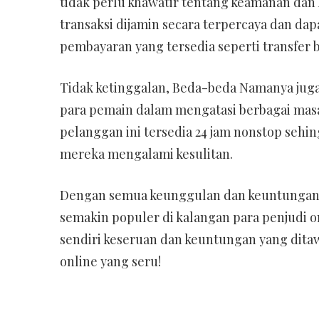
tidak perlu khawatir tentang keamanan dan 
transaksi dijamin secara terpercaya dan d
pembayaran yang tersedia seperti transfer b
Tidak ketinggalan, Beda-beda Namanya jug
para pemain dalam mengatasi berbagai masa
pelanggan ini tersedia 24 jam nonstop se
mereka mengalami kesulitan.
Dengan semua keunggulan dan keuntungan y
semakin populer di kalangan para penjudi on
sendiri keseruan dan keuntungan yang dit
online yang seru!