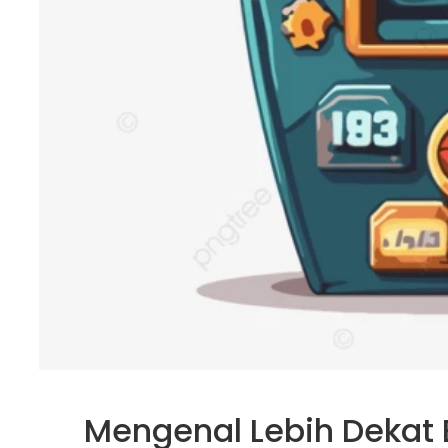
Mengenal Lebih Deka