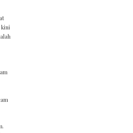
at
kini
Salah
cam
cam
m.