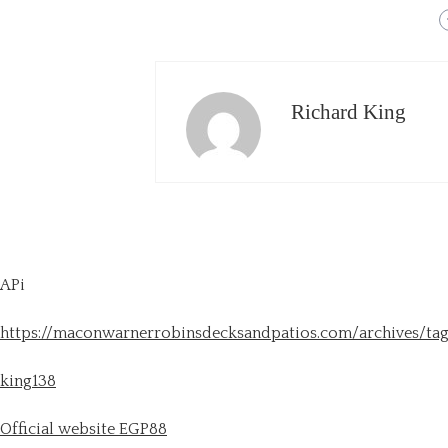
Richard King
APi
https://maconwarnerrobinsdecksandpatios.com/archives/tag
king138
Official website EGP88