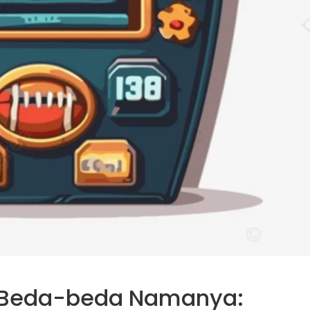
t Beda-beda Namanya: