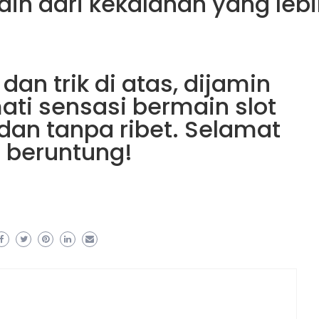
n dari kekalahan yang lebi
an trik di atas, dijamin
ti sensasi bermain slot
an tanpa ribet. Selamat
beruntung!