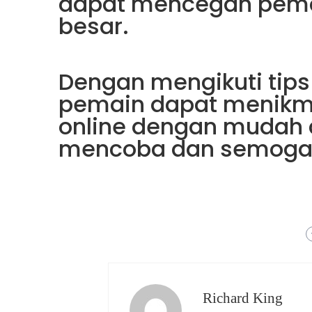
dapat mencegah pemai
besar.
Dengan mengikuti tips d
pemain dapat menikma
online dengan mudah d
mencoba dan semoga 
Richard King