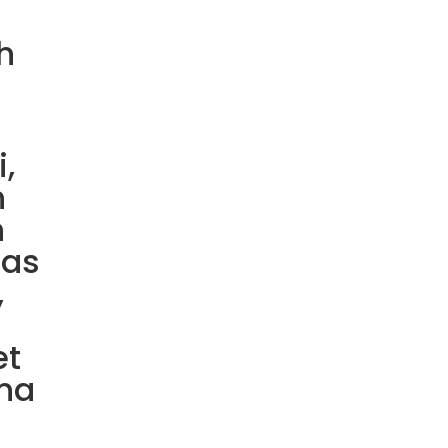
h
,
n
h
tas
,
et
ena