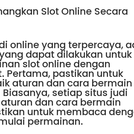
nangkan Slot Online Secara
udi online yang terpercaya, 
 yang dapat dilakukan untuk
an slot online dengan
. Pertama, pastikan untuk
k aturan dan cara bermain
. Biasanya, setiap situs judi
i aturan dan cara bermain
astikan untuk membaca den
ulai permainan.