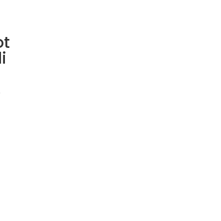
ot
i
,