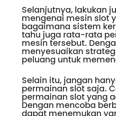
Selanjutnya, lakukan ju
mengenai mesin slot 
bagaimana sistem kerj
tahu juga rata-rata p
mesin tersebut. Denga
menyesuaikan strateg
peluang untuk memen
Selain itu, jangan han
permainan slot saja. 
permainan slot yang ada
Dengan mencoba berba
dapat menemukan yan