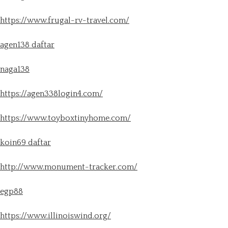
https://www.frugal-rv-travel.com/
agen138 daftar
naga138
https://agen338login4.com/
https://www.toyboxtinyhome.com/
koin69 daftar
http://www.monument-tracker.com/
egp88
https://www.illinoiswind.org/