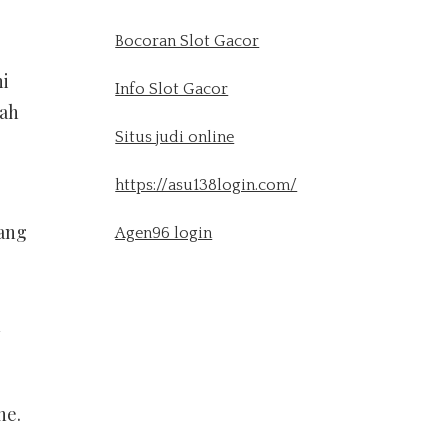
Bocoran Slot Gacor
i
Info Slot Gacor
ah
Situs judi online
https://asu138login.com/
ang
Agen96 login
n
ne.