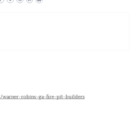
/warner-robins-ga-fire-pit-builders