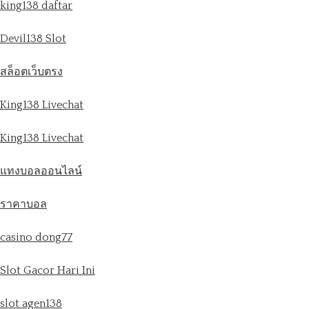
king138 daftar
Devil138 Slot
สล็อตเว็บตรง
King138 Livechat
King138 Livechat
แทงบอลออนไลน์
ราคาบอล
casino dong77
Slot Gacor Hari Ini
slot agen138