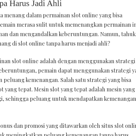
pa Harus Jadi Ahli
ka menang dalam permainan slot online yang bisa
 pemain merasa sulit untuk memenangkan permainan in
han dan mengandalkan keberuntungan. Namun, tahuk
g di slot online tanpa harus menjadi ahli?
nan slot online adalah dengan menggunakan strategi
 keberuntungan, pemain dapat menggunakan strategi y
 peluang kemenangan. Salah satu strategi yang bisa
 yang tepat. Mesin slot yang tepat adalah mesin yang
ggi, sehingga peluang untuk mendapatkan kemenanga
onus dan promosi yang ditawarkan oleh situs slot onli
tuk meningkatkan peluang kemenangan tanpa harus