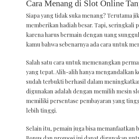
Cara Menang di Slot Online Tan
Siapa yang tidak suka menang? Terutama ji
memberikan hadiah besar. Tapi, seringkali
karena harus bermain dengan uang sunggu
kamu bahwa sebenarnya ada cara untuk menan
Salah satu cara untuk memenangkan permai
yang tepat. Alih-alih hanya mengandalkan
sudah terbukti berhasil dalam meningkatkan
digunakan adalah dengan memilih mesin slot
memiliki persentase pembayaran yang tin
lebih tinggi.
Selain itu, pemain juga bisa memanfaatkan b
Bonus dan promosi ini dapat digunakan un