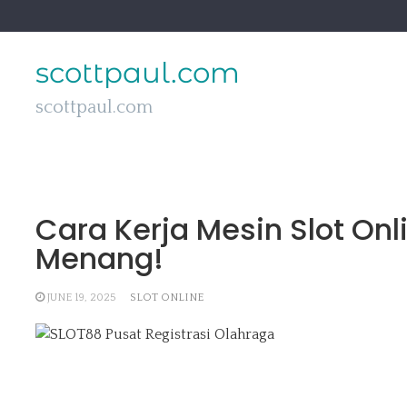
Skip
to
content
scottpaul.com
scottpaul.com
Cara Kerja Mesin Slot Onl
Menang!
JUNE 19, 2025
SLOT ONLINE