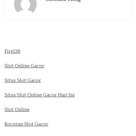
Fire138
Slot Online Gacor
Situs Slot Gacor
Situs Slot Online Gacor Hari Ini
Slot Online
Bocoran Slot Gacor