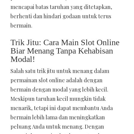
mencapai batas taruhan yang ditetapkan,
berhenti dan hindari godaan untuk terus
bermain.
Trik Jitu: Cara Main Slot Online
Biar Menang Tanpa Kehabisan
Modal!
Salah satu trik jitu untuk menang dalam
permainan slot online adalah dengan
bermain dengan modal yang lebih kecil.
Meskipun taruhan kecil mungkin tidak
menarik, tetapi ini dapat membantu Anda
bermain lebih lama dan meningkatkan
peluang Anda untuk menang. Dengan