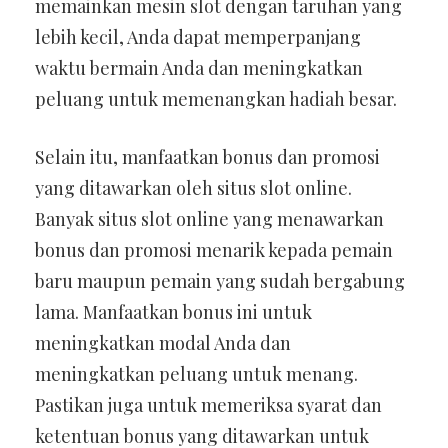
memainkan mesin slot dengan taruhan yang
lebih kecil, Anda dapat memperpanjang
waktu bermain Anda dan meningkatkan
peluang untuk memenangkan hadiah besar.
Selain itu, manfaatkan bonus dan promosi
yang ditawarkan oleh situs slot online.
Banyak situs slot online yang menawarkan
bonus dan promosi menarik kepada pemain
baru maupun pemain yang sudah bergabung
lama. Manfaatkan bonus ini untuk
meningkatkan modal Anda dan
meningkatkan peluang untuk menang.
Pastikan juga untuk memeriksa syarat dan
ketentuan bonus yang ditawarkan untuk