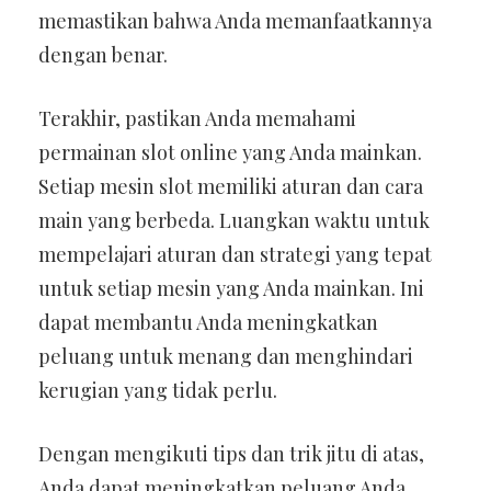
memastikan bahwa Anda memanfaatkannya
dengan benar.
Terakhir, pastikan Anda memahami
permainan slot online yang Anda mainkan.
Setiap mesin slot memiliki aturan dan cara
main yang berbeda. Luangkan waktu untuk
mempelajari aturan dan strategi yang tepat
untuk setiap mesin yang Anda mainkan. Ini
dapat membantu Anda meningkatkan
peluang untuk menang dan menghindari
kerugian yang tidak perlu.
Dengan mengikuti tips dan trik jitu di atas,
Anda dapat meningkatkan peluang Anda