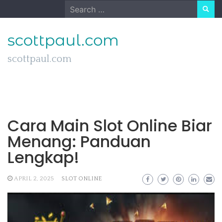
Skip
Search
to
for:
content
scottpaul.com
scottpaul.com
Cara Main Slot Online Biar
Menang: Panduan
Lengkap!
APRIL 2, 2025
SLOT ONLINE