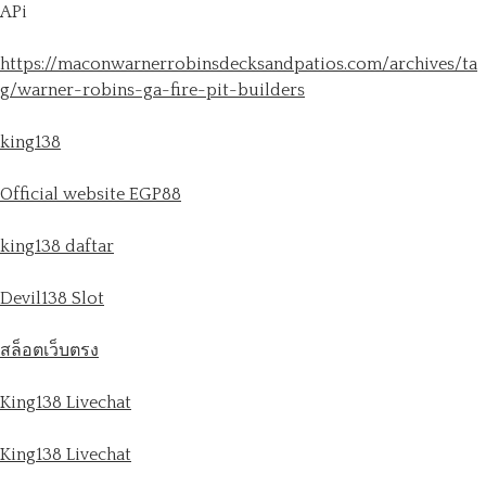
APi
https://maconwarnerrobinsdecksandpatios.com/archives/ta
g/warner-robins-ga-fire-pit-builders
king138
Official website EGP88
king138 daftar
Devil138 Slot
สล็อตเว็บตรง
King138 Livechat
King138 Livechat