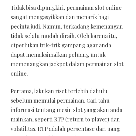
Tidak bisa dipungkiri, permainan slot online
sangat mengasyikkan dan menarik bagi
pecinta judi. Namun, terkadang kemenangan
tidak selalu mudah diraih. Oleh karena itu,
diperlukan trik-trik gampang agar anda
dapat memaksimalkan peluang untuk
memenangkan jackpot dalam permainan slot
online.
Pertama, lakukan riset terlebih dahulu
sebelum memulai permainan. Cari tahu
informasi tentang mesin slot yang akan anda
mainkan, seperti RTP (return to player) dan
volatilitas. RTP adalah persentase dari uang