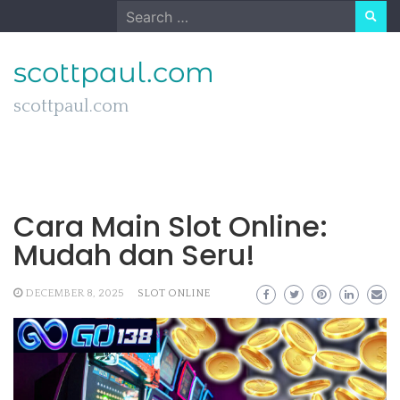
Skip
Search
to
for:
content
scottpaul.com
scottpaul.com
Cara Main Slot Online:
Mudah dan Seru!
DECEMBER 8, 2025
SLOT ONLINE