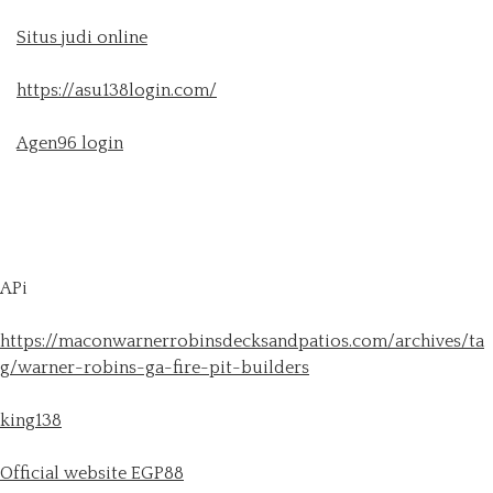
Situs judi online
https://asu138login.com/
Agen96 login
APi
https://maconwarnerrobinsdecksandpatios.com/archives/ta
g/warner-robins-ga-fire-pit-builders
king138
Official website EGP88