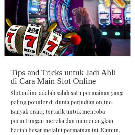
Tips and Tricks untuk Jadi Ahli
di Cara Main Slot Online
Slot online adalah salah satu permainan yang
paling populer di dunia perjudian online.
Banyak orang tertarik untuk mencoba
peruntungan mereka dan memenangkan
hadiah besar melalui permainan ini. Namun,