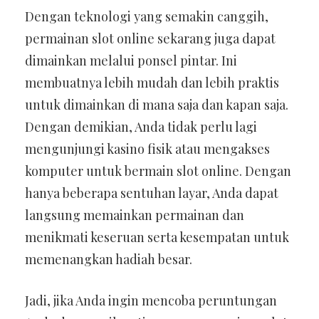
Dengan teknologi yang semakin canggih,
permainan slot online sekarang juga dapat
dimainkan melalui ponsel pintar. Ini
membuatnya lebih mudah dan lebih praktis
untuk dimainkan di mana saja dan kapan saja.
Dengan demikian, Anda tidak perlu lagi
mengunjungi kasino fisik atau mengakses
komputer untuk bermain slot online. Dengan
hanya beberapa sentuhan layar, Anda dapat
langsung memainkan permainan dan
menikmati keseruan serta kesempatan untuk
memenangkan hadiah besar.
Jadi, jika Anda ingin mencoba peruntungan