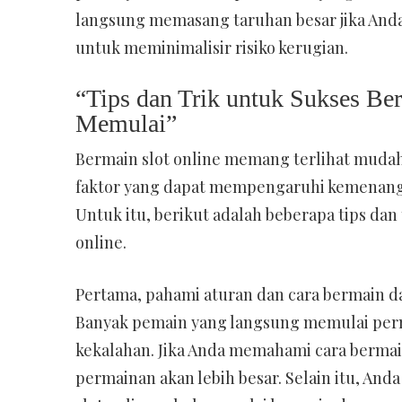
langsung memasang taruhan besar jika Anda
untuk meminimalisir risiko kerugian.
“Tips dan Trik untuk Sukses Be
Memulai”
Bermain slot online memang terlihat mudah,
faktor yang dapat mempengaruhi kemenangan
Untuk itu, berikut adalah beberapa tips dan
online.
Pertama, pahami aturan dan cara bermain dar
Banyak pemain yang langsung memulai per
kekalahan. Jika Anda memahami cara berma
permainan akan lebih besar. Selain itu, An