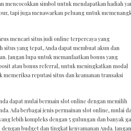
n mencocokkan simbol untuk mendapatkan hadiah ya
ibur, tapi juga menawarkan peluang untuk memenang
rus mencari situs judi online terpercaya yang
h situs yang tepat, Anda dapat membuat akun dan
an. Jangan lupa untuk memanfaatkan bonus yang
eposit atau bonus referral, untuk meningkatkan modal
uk memeriksa reputasi situs dan keamanan transaksi
nda dapat mulai bermain slot online dengan memilih
a. Ada berbagai jenis permainan slot online, mulai da
ang lebih kompleks dengan 5 gulungan dan banyak ga
i dengan budget dan tingkat kenyamanan Anda. Janga