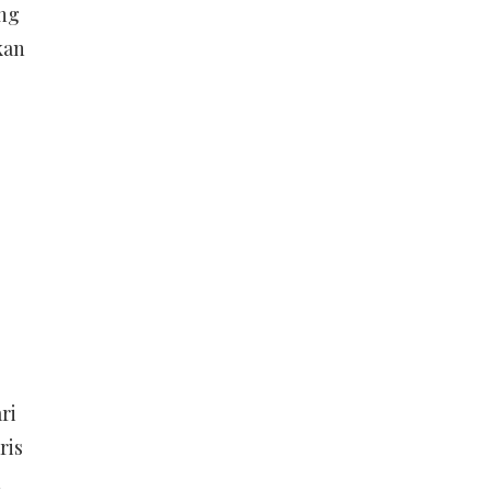
ng
kan
ri
ris
n