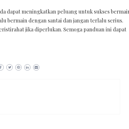
Anda dapat meningkatkan peluang untuk sukses bermai
lalu bermain dengan santai dan jangan terlalu serius.
ristirahat jika diperlukan. Semoga panduan ini dapat