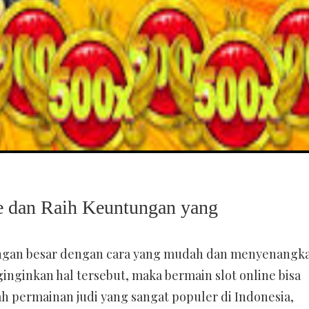
e dan Raih Keuntungan yang
ungan besar dengan cara yang mudah dan menyenangk
inginkan hal tersebut, maka bermain slot online bisa
lah permainan judi yang sangat populer di Indonesia,