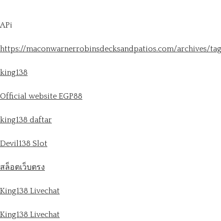
APi
https://maconwarnerrobinsdecksandpatios.com/archives/tag
king138
Official website EGP88
king138 daftar
Devil138 Slot
สล็อตเว็บตรง
King138 Livechat
King138 Livechat