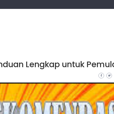
anduan Lengkap untuk Pemul