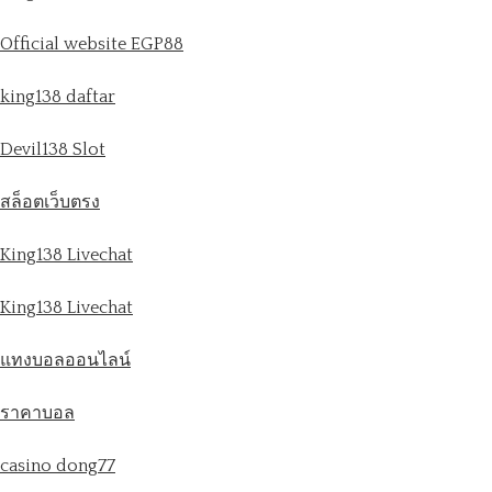
Official website EGP88
king138 daftar
Devil138 Slot
สล็อตเว็บตรง
King138 Livechat
King138 Livechat
แทงบอลออนไลน์
ราคาบอล
casino dong77