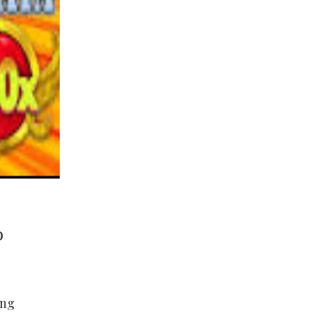
o
ang