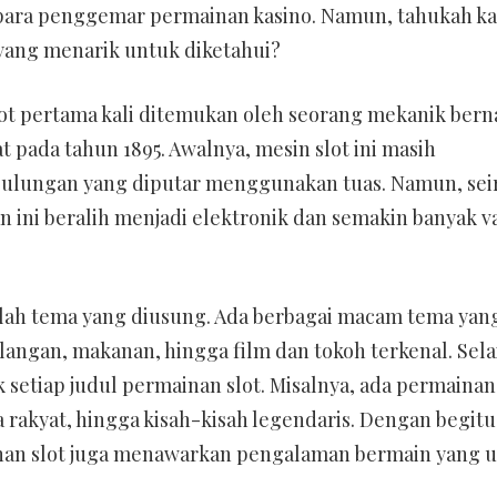
agi para penggemar permainan kasino. Namun, tahukah 
 yang menarik untuk diketahui?
slot pertama kali ditemukan oleh seorang mekanik ber
t pada tahun 1895. Awalnya, mesin slot ini masih
ulungan yang diputar menggunakan tuas. Namun, sei
ini beralih menjadi elektronik dan semakin banyak va
dalah tema yang diusung. Ada berbagai macam tema yan
alangan, makanan, hingga film dan tokoh terkenal. Sela
ik setiap judul permainan slot. Misalnya, ada permainan
ta rakyat, hingga kisah-kisah legendaris. Dengan begitu
inan slot juga menawarkan pengalaman bermain yang u