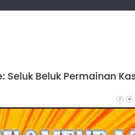
e: Seluk Beluk Permainan Ka