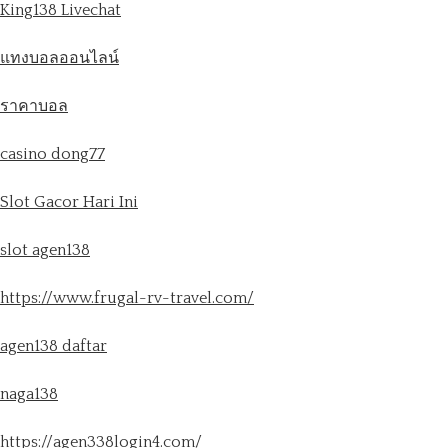
King138 Livechat
แทงบอลออนไลน์
ราคาบอล
casino dong77
Slot Gacor Hari Ini
slot agen138
https://www.frugal-rv-travel.com/
agen138 daftar
naga138
https://agen338login4.com/