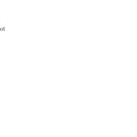
n
lot