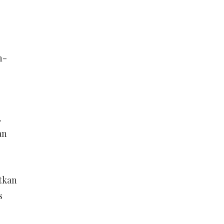
h-
.
an
tkan
s