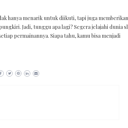
idak hanya menarik untuk diikuti, tapi juga memberika
ngkiri. Jadi, tunggu apa lagi? Segera jelajahi dunia s
setiap permainannya. Siapa tahu, kamu bisa menjadi