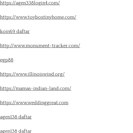
https://agen338login4.com/
https://www.toyboxtinyhome.com/
koin69 daftar
http://www.monument-tracker.com/
egp88
https://www.illinoiswind.org/
https://mamas-indian-land.com/
https://www.weddinggreat.com
agen138 daftar
agen138 daftar