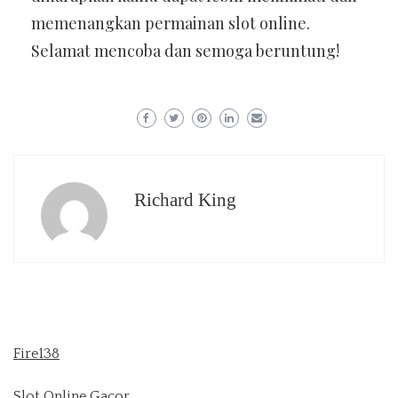
memenangkan permainan slot online.
Selamat mencoba dan semoga beruntung!
Richard King
Fire138
Slot Online Gacor