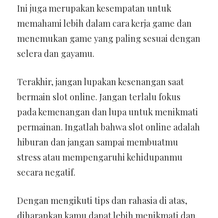
Ini juga merupakan kesempatan untuk
memahami lebih dalam cara kerja game dan
menemukan game yang paling sesuai dengan
selera dan gayamu.
Terakhir, jangan lupakan kesenangan saat
bermain slot online. Jangan terlalu fokus
pada kemenangan dan lupa untuk menikmati
permainan. Ingatlah bahwa slot online adalah
hiburan dan jangan sampai membuatmu
stress atau mempengaruhi kehidupanmu
secara negatif.
Dengan mengikuti tips dan rahasia di atas,
diharapkan kamu dapat lebih menikmati dan