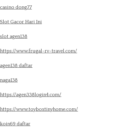
casino dong77
Slot Gacor Hari Ini
slot agen138
https://www.frugal-rv-travel.com/
agen138 daftar
naga138
https://agen338login4.com/
https://www.toyboxtinyhome.com/
koin69 daftar