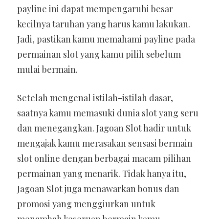
payline ini dapat mempengaruhi besar
kecilnya taruhan yang harus kamu lakukan.
Jadi, pastikan kamu memahami payline pada
permainan slot yang kamu pilih sebelum
mulai bermain.
Setelah mengenal istilah-istilah dasar,
saatnya kamu memasuki dunia slot yang seru
dan menegangkan. Jagoan Slot hadir untuk
mengajak kamu merasakan sensasi bermain
slot online dengan berbagai macam pilihan
permainan yang menarik. Tidak hanya itu,
Jagoan Slot juga menawarkan bonus dan
promosi yang menggiurkan untuk
menambah keseruan bermain kamu.