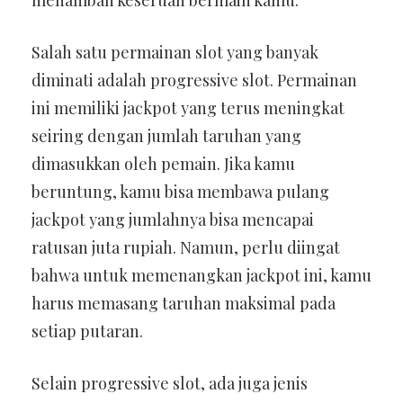
Salah satu permainan slot yang banyak
diminati adalah progressive slot. Permainan
ini memiliki jackpot yang terus meningkat
seiring dengan jumlah taruhan yang
dimasukkan oleh pemain. Jika kamu
beruntung, kamu bisa membawa pulang
jackpot yang jumlahnya bisa mencapai
ratusan juta rupiah. Namun, perlu diingat
bahwa untuk memenangkan jackpot ini, kamu
harus memasang taruhan maksimal pada
setiap putaran.
Selain progressive slot, ada juga jenis