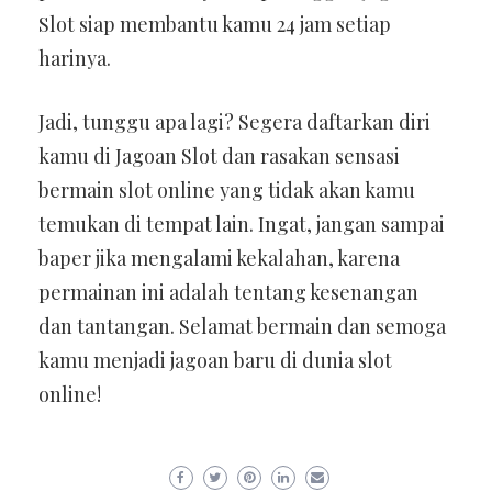
Slot siap membantu kamu 24 jam setiap
harinya.
Jadi, tunggu apa lagi? Segera daftarkan diri
kamu di Jagoan Slot dan rasakan sensasi
bermain slot online yang tidak akan kamu
temukan di tempat lain. Ingat, jangan sampai
baper jika mengalami kekalahan, karena
permainan ini adalah tentang kesenangan
dan tantangan. Selamat bermain dan semoga
kamu menjadi jagoan baru di dunia slot
online!