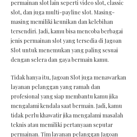
permainan slot lain seperti video slot, classic
slot, dan juga multi-payline slot. Masing-
masing memiliki keunikan dan kelebihan
tersendiri. Jadi, kamu bisa mencoba berbagai
jenis permainan slot yang tersedia di Jagoan
Slot untuk menemukan yang paling sesuai
dengan selera dan gaya bermain kamu.
Tidak hanya itu, Jagoan Slot juga menawarkan
layanan pelanggan yang ramah dan
profesional yang siap membantu kamu jika
mengalami kendala saat bermain. Jadi, kamu
tidak perlu khawatir jika mengalami masalah
teknis atau memiliki pertanyaan seputar
permainan. Tim layanan pelanggan Jagoan