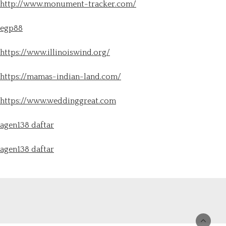
http://www.monument-tracker.com/
egp88
https://www.illinoiswind.org/
https://mamas-indian-land.com/
https://www.weddinggreat.com
agen138 daftar
agen138 daftar