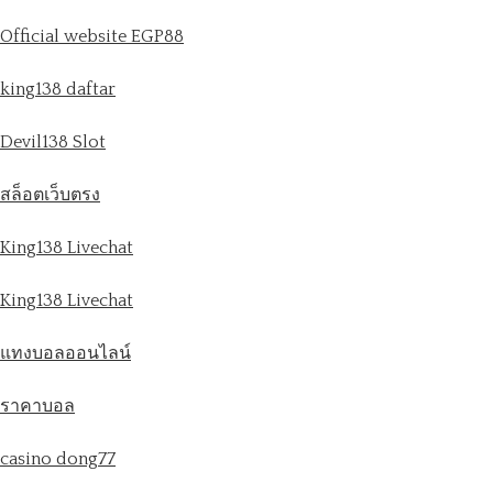
Official website EGP88
king138 daftar
Devil138 Slot
สล็อตเว็บตรง
King138 Livechat
King138 Livechat
แทงบอลออนไลน์
ราคาบอล
casino dong77