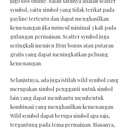
jago slot online. Salah satunya adalah scatter
symbol, yaitu simbol yang tidak terikat pada
payline tertentu dan dapat menghasilkan
kemenangan jika muncul minimal 3 kali pada
gulungan permainan. Scatter symbol juga
seringkali memicu fitur bonus atau putaran
gratis yang dapat meningkatkan peluang
kemenangan.
Selanjutnya, ada juga istilah wild symbol yang
merupakan simbol pengganti untuk simbol
lain yang dapat membantu membentuk
kombinasi yang menghasilkan kemenangan.
Wild symbol dapat berupa simbol apa saja,
tergantung pada tema permainan. Biasanya,