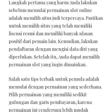
Langkah pertama yang harus Anda lakukan
sebelum memulai permainan slot online
adalah memilih situs judi terpercaya. Pastikan
untuk memilih situs yang telah memiliki
lisensi resmi dan memiliki banyak ulasan
positif dari pemain lain. Kemudian, lakukan
pendaftaran dengan mengisi data diri yang
diperlukan. Setelah itu, Anda dapat memilih
permainan slot yang ingin dimainkan.
Salah satu tips terbaik untuk pemula adalah
memulai dengan permainan yang sederhana.
Pilih permainan yang memiliki sedikit
gulungan dan garis pembayaran, karena
permainan ini cenderung lebih mudah