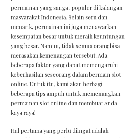
permainan yang sangat populer di kalangan
masyarakat Indonesia. Selain seru dan
menarik, permainan ini juga menawarkan
kesempatan besar untuk meraih keuntungan
yang besar. Namun, tidak semua orang bisa
merasakan kemenangan tersebut. Ada
beberapa faktor yang dapat memengaruhi
keberhasilan seseorang dalam bermain slot
online. Untuk itu, kami akan berbagi
beberapa tips ampuh untuk memenangkan
permainan slot online dan membuat Anda
kaya raya!
Hal pertama yang perlu diingat adalah