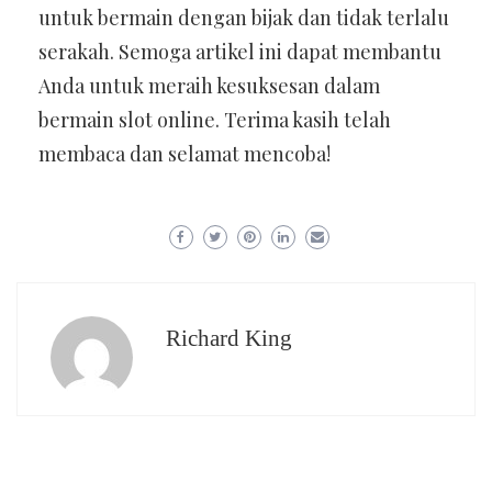
untuk bermain dengan bijak dan tidak terlalu
serakah. Semoga artikel ini dapat membantu
Anda untuk meraih kesuksesan dalam
bermain slot online. Terima kasih telah
membaca dan selamat mencoba!
Richard King