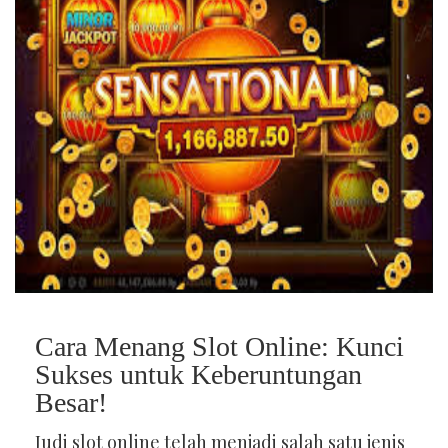
Cara Menang Slot Online: Kunci
Sukses untuk Keberuntungan
Besar!
Judi slot online telah menjadi salah satu jenis