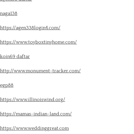
naga138
https://agen338login4.com/
https://www.toyboxtinyhome.com/
koin69 daftar
http://www.monument-tracker.com/
egp88
https://www.illinoiswind.org/
https://mamas-indian-land.com/
https://www.weddinggreat.com