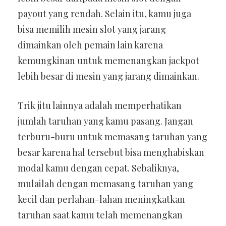
payout yang rendah. Selain itu, kamu juga
bisa memilih mesin slot yang jarang
dimainkan oleh pemain lain karena
kemungkinan untuk memenangkan jackpot
lebih besar di mesin yang jarang dimainkan.
Trik jitu lainnya adalah memperhatikan
jumlah taruhan yang kamu pasang. Jangan
terburu-buru untuk memasang taruhan yang
besar karena hal tersebut bisa menghabiskan
modal kamu dengan cepat. Sebaliknya,
mulailah dengan memasang taruhan yang
kecil dan perlahan-lahan meningkatkan
taruhan saat kamu telah memenangkan