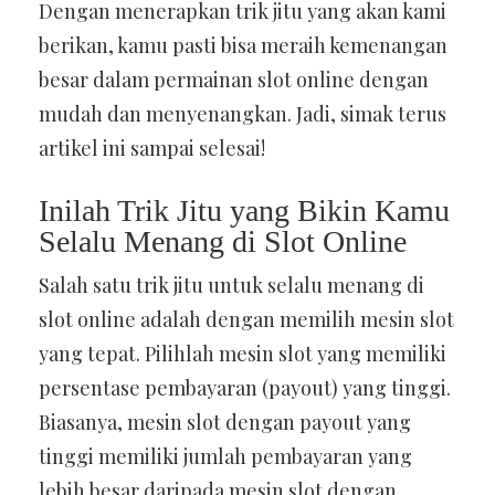
Dengan menerapkan trik jitu yang akan kami
berikan, kamu pasti bisa meraih kemenangan
besar dalam permainan slot online dengan
mudah dan menyenangkan. Jadi, simak terus
artikel ini sampai selesai!
Inilah Trik Jitu yang Bikin Kamu
Selalu Menang di Slot Online
Salah satu trik jitu untuk selalu menang di
slot online adalah dengan memilih mesin slot
yang tepat. Pilihlah mesin slot yang memiliki
persentase pembayaran (payout) yang tinggi.
Biasanya, mesin slot dengan payout yang
tinggi memiliki jumlah pembayaran yang
lebih besar daripada mesin slot dengan