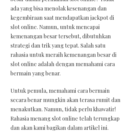
ada yang bisa menolak kesenangan dan
kegembiraan saat mendapatkan jackpot di
slot online. Namun, untuk mencapai
kemenangan besar tersebut, dibutuhkan
strategi dan trik yang tepat. Salah satu
rahasia untuk meraih kemenangan besar di
slot online adalah dengan memahami cara
bermain yang benar.
Untuk pemula, memahami cara bermain
secara benar mungkin akan terasa rumit dan
menakutkan. Namun, tidak perlu khawatir!
Rahasia menang slot online telah terungkap
dan akan kami bagikan dalam artikel ini.