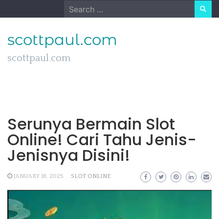
Skip
Search
to
for:
content
scottpaul.com
scottpaul.com
Serunya Bermain Slot
Online! Cari Tahu Jenis-
Jenisnya Disini!
JANUARY 18, 2025
SLOT ONLINE