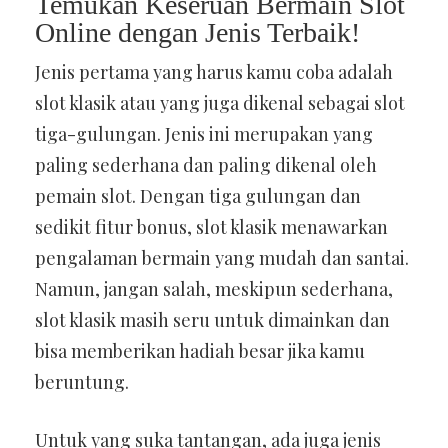
Temukan Keseruan Bermain Slot
Online dengan Jenis Terbaik!
Jenis pertama yang harus kamu coba adalah
slot klasik atau yang juga dikenal sebagai slot
tiga-gulungan. Jenis ini merupakan yang
paling sederhana dan paling dikenal oleh
pemain slot. Dengan tiga gulungan dan
sedikit fitur bonus, slot klasik menawarkan
pengalaman bermain yang mudah dan santai.
Namun, jangan salah, meskipun sederhana,
slot klasik masih seru untuk dimainkan dan
bisa memberikan hadiah besar jika kamu
beruntung.
Untuk yang suka tantangan, ada juga jenis