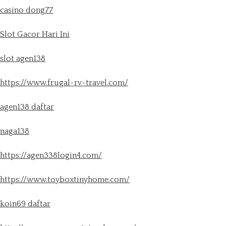
casino dong77
Slot Gacor Hari Ini
slot agen138
https://www.frugal-rv-travel.com/
agen138 daftar
naga138
https://agen338login4.com/
https://www.toyboxtinyhome.com/
koin69 daftar