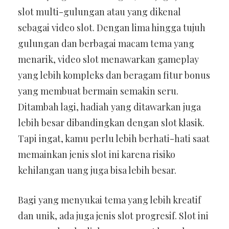
slot multi-gulungan atau yang dikenal
sebagai video slot. Dengan lima hingga tujuh
gulungan dan berbagai macam tema yang
menarik, video slot menawarkan gameplay
yang lebih kompleks dan beragam fitur bonus
yang membuat bermain semakin seru.
Ditambah lagi, hadiah yang ditawarkan juga
lebih besar dibandingkan dengan slot klasik.
Tapi ingat, kamu perlu lebih berhati-hati saat
memainkan jenis slot ini karena risiko
kehilangan uang juga bisa lebih besar.
Bagi yang menyukai tema yang lebih kreatif
dan unik, ada juga jenis slot progresif. Slot ini