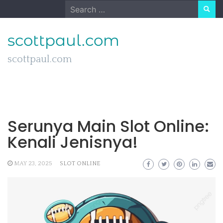
Skip
Search
to
for:
content
scottpaul.com
scottpaul.com
Serunya Main Slot Online:
Kenali Jenisnya!
MAY 23, 2025
SLOT ONLINE