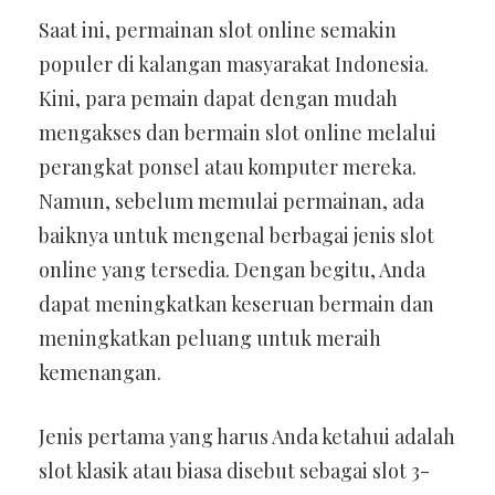
Saat ini, permainan slot online semakin
populer di kalangan masyarakat Indonesia.
Kini, para pemain dapat dengan mudah
mengakses dan bermain slot online melalui
perangkat ponsel atau komputer mereka.
Namun, sebelum memulai permainan, ada
baiknya untuk mengenal berbagai jenis slot
online yang tersedia. Dengan begitu, Anda
dapat meningkatkan keseruan bermain dan
meningkatkan peluang untuk meraih
kemenangan.
Jenis pertama yang harus Anda ketahui adalah
slot klasik atau biasa disebut sebagai slot 3-