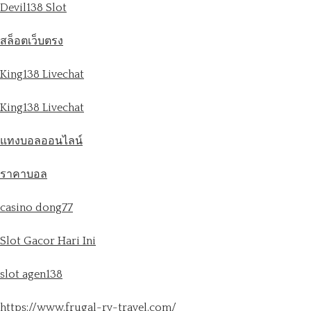
Devil138 Slot
สล็อตเว็บตรง
King138 Livechat
King138 Livechat
แทงบอลออนไลน์
ราคาบอล
casino dong77
Slot Gacor Hari Ini
slot agen138
https://www.frugal-rv-travel.com/