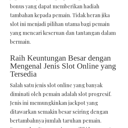
bonus yang dapat memberikan hadiah
tambahan kepada pemain. Tidak heran jika
slot ini menjadi pilihan utama bagi pemain
yang mencari keseruan dan tantangan dalam
bermain.
Raih Keuntungan Besar dengan
Mengenal Jenis Slot Online yang
Tersedia
Salah satu jenis slot online yang banyak
diminati oleh pemain adalah slot progresif.
Jenis ini memungkinkan jackpot yang
ditawarkan semakin besar seiring dengan
bertambahnya jumlah taruhan pemain.