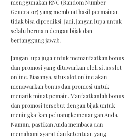
menggunakan RNG (Random Number
Generator) yang membuat hasil permainan
tidak bisa diprediksi. Jadi, jangan lupa untuk
selalu bermain dengan bijak dan
bertanggung jawab.
Jangan lupa juga untuk memanfaatkan bonus
dan promosi yang ditawarkan oleh situs slot
online. Biasanya, situs slot online akan
menawarkan bonus dan promosi untuk
menarik minat pemain. Manfaatkanlah bonus
dan promosi tersebut dengan bijak untuk
meningkatkan peluang kemenangan Anda.
Namun, pastikan Anda membaca dan
memahami syarat dan ketentuan yang