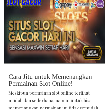
Cara Jitu untuk Memenangkan
Permainan Slot Online!
Meskipun permainan slot online terlihat
mudah dan sederhana, namun untuk bisa
memenangkan permainan ini tidak semudah