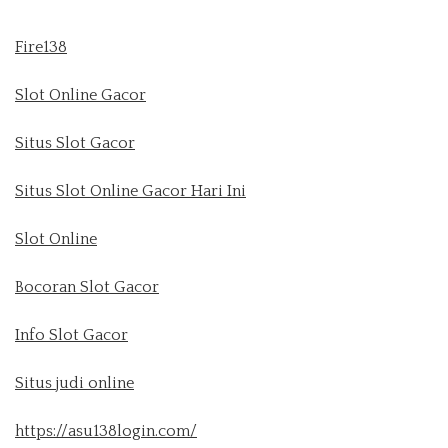
Fire138
Slot Online Gacor
Situs Slot Gacor
Situs Slot Online Gacor Hari Ini
Slot Online
Bocoran Slot Gacor
Info Slot Gacor
Situs judi online
https://asu138login.com/