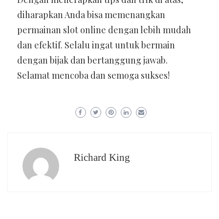
diharapkan Anda bisa memenangkan
permainan slot online dengan lebih mudah
dan efektif. Selalu ingat untuk bermain
dengan bijak dan bertanggung jawab.
Selamat mencoba dan semoga sukses!
Richard King