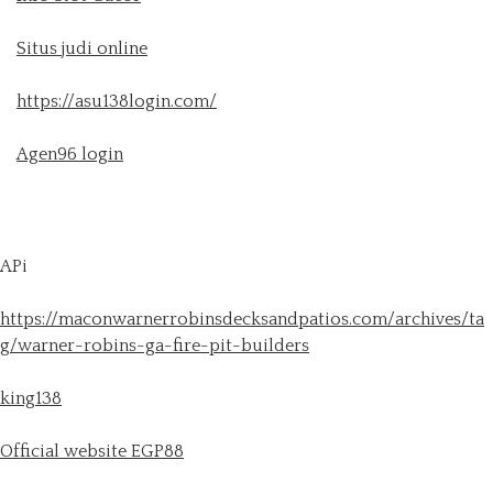
Situs judi online
https://asu138login.com/
Agen96 login
APi
https://maconwarnerrobinsdecksandpatios.com/archives/ta
g/warner-robins-ga-fire-pit-builders
king138
Official website EGP88