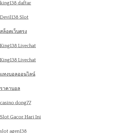
king138 daftar
Devil138 Slot
สล็อตเว็บตรง
King138 Livechat
King138 Livechat
แทงบอลออนไลน์
ราคาบอล
casino dong77
Slot Gacor Hari Ini
slot agen138