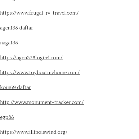
https://www.frugal-rv-travel.com/
agen138 daftar
naga138
https://agen338login4.com/
https://www.toyboxtinyhome.com/
koin69 daftar
http://www.monument-tracker.com/
egp88
https://www.illinoiswind.org/