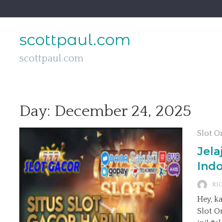
Skip
to
content
scottpaul.com
scottpaul.com
Day:
December 24, 2025
Slot O
Jela
Indo
RI
Hey, k
Slot O