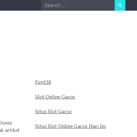
Search
for:
Fire138
Slot Online Gacor
Situs Slot Gacor
 Dunia
Situs Slot Online Gacor Hari Ini
k artikel