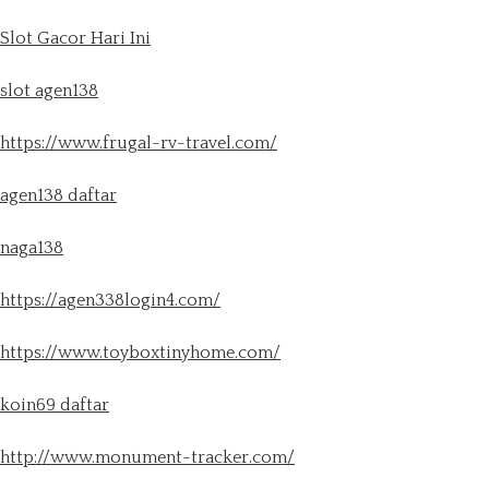
Slot Gacor Hari Ini
slot agen138
https://www.frugal-rv-travel.com/
agen138 daftar
naga138
https://agen338login4.com/
https://www.toyboxtinyhome.com/
koin69 daftar
http://www.monument-tracker.com/