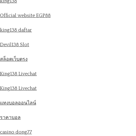
king138
Official website EGP88
king138 daftar
Devil138 Slot
สล็อตเว็บตรง
King138 Livechat
King138 Livechat
แทงบอลออนไลน์
ราคาบอล
casino dong77