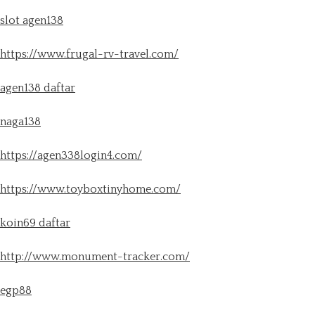
slot agen138
https://www.frugal-rv-travel.com/
agen138 daftar
naga138
https://agen338login4.com/
https://www.toyboxtinyhome.com/
koin69 daftar
http://www.monument-tracker.com/
egp88