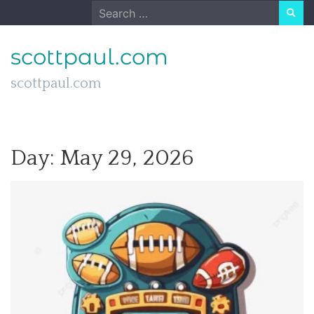
Skip
Search
to
for:
content
scottpaul.com
scottpaul.com
Day:
May 29, 2026